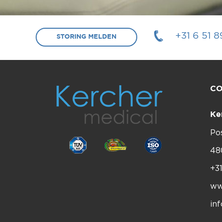
+31 6 51 
STORING MELDEN
C
Ke
Po
48
+3
ww
in