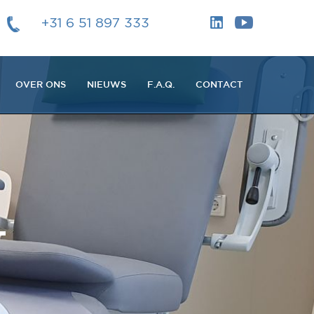
+31 6 51 897 333
OVER ONS
NIEUWS
F.A.Q.
CONTACT
L