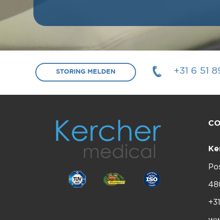
+31 6 51 
STORING MELDEN
C
Ke
Po
48
+3