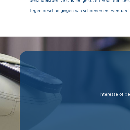
behandelstoel. Ook is er gekozen voor een be
tegen beschadigingen van schoenen en eventueel s
Interesse of ge