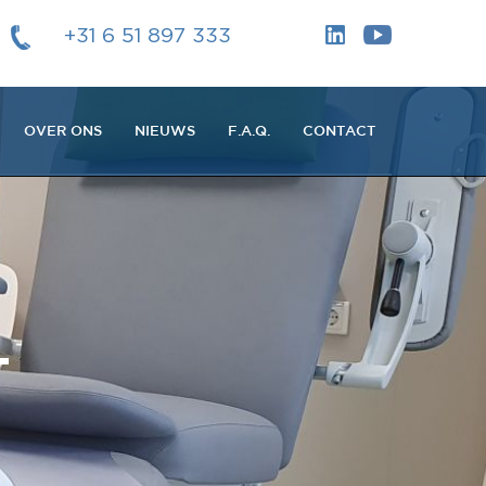
+31 6 51 897 333
OVER ONS
NIEUWS
F.A.Q.
CONTACT
L